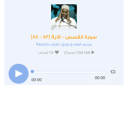
سورة القصص - الآية [83 - 88]
محمد الهادي توري
تلاوات خاشعة
/
13
104168
استماع
اعجاب
00:00
00:00