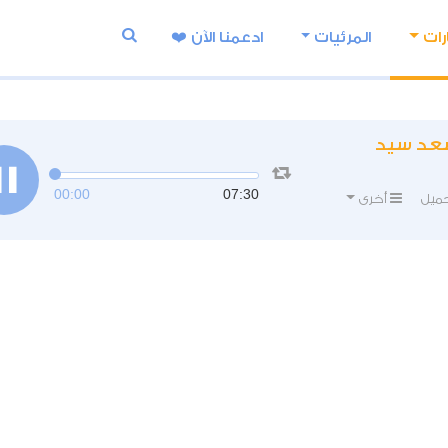
رات
المرئيات
ادعمنا اﻵن ❤️
مسعد سيد
00:00
07:30
ميل
أخرى