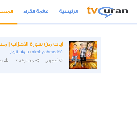
الرئيسية
قائمة القراء
المختا
آيات من سورة الأحزاب || 
alroby.ahmed321
تلاوات الزوار
/
أعجبني
مشاركة
تح