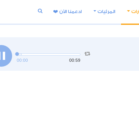
رات
المرئيات
ادعمنا اﻵن ❤️
00:00
00:59