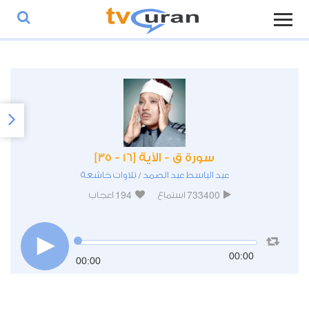
سورة ق - الآية [16 - 35]
عبد الباسط عبد الصمد
تلاوات خاشعة
/
194
733400
استماع
اعجاب
00:00
00:00