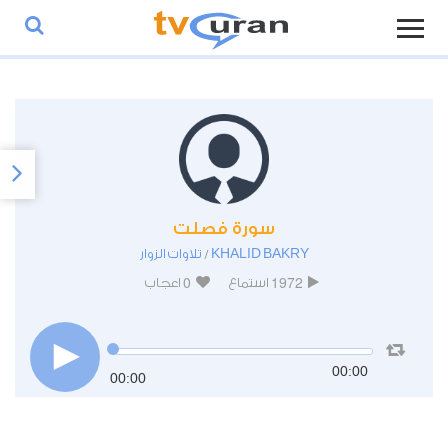
سورة فصلت
KHALID BAKRY
تلاوات الزوار
/
0
1972
استماع
اعجاب
00:00
00:00