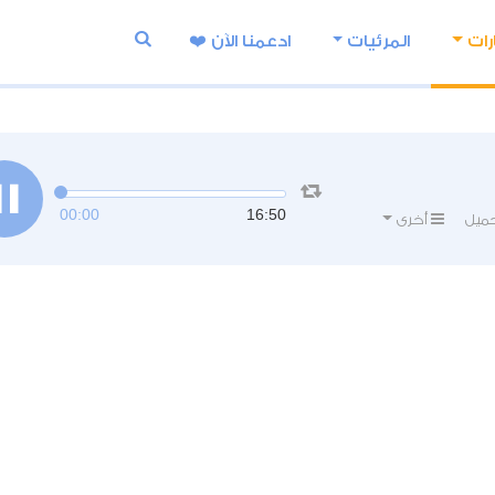
رات
المرئيات
ادعمنا اﻵن ❤️
00:00
16:50
ميل
أخرى