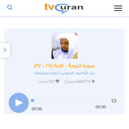
سورة التوبة - الآية [28 - 37]
عبد الله عواد الجهني
تلاوات خاشعة
/
33
424770
استماع
اعجاب
00:00
00:00