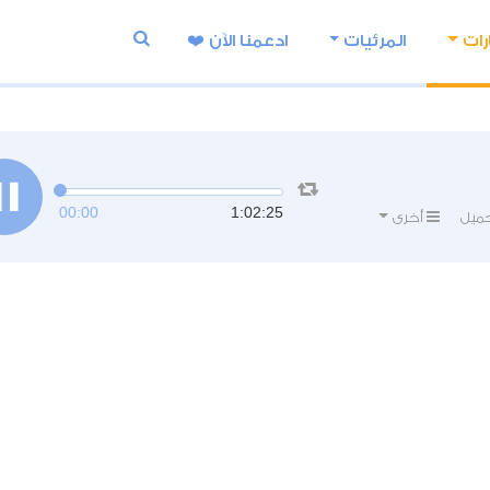
رات
المرئيات
ادعمنا اﻵن ❤️
00:00
1:02:25
ميل
أخرى