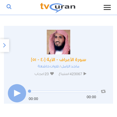
سورة الأعراف - الآية [40 - 51]
ماجد الزامل
تلاوات خاشعة
/
23
423067
استماع
اعجاب
00:00
00:00