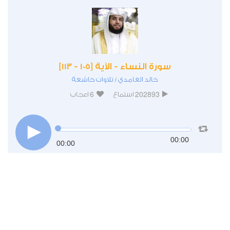
سورة النساء - الآية [105 - 113]
خالد الغامدي
تلاوات خاشعة
/
6
202893
استماع
اعجاب
00:00
00:00