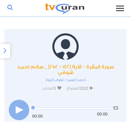
سورة البقرة - الآية [142 - 252] _ سالم احمد
شوقي
احمد السيد
تلاوات الزوار
/
0
2222
استماع
اعجاب
00:00
00:00