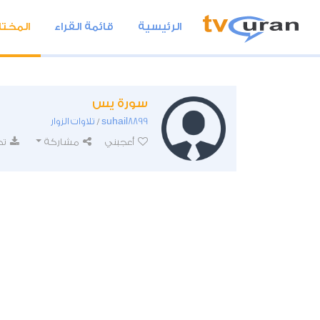
الرئيسية
قائمة القراء
المختا
سورة يس
suhail8899
تلاوات الزوار
/
أعجبني
مشاركة
تح