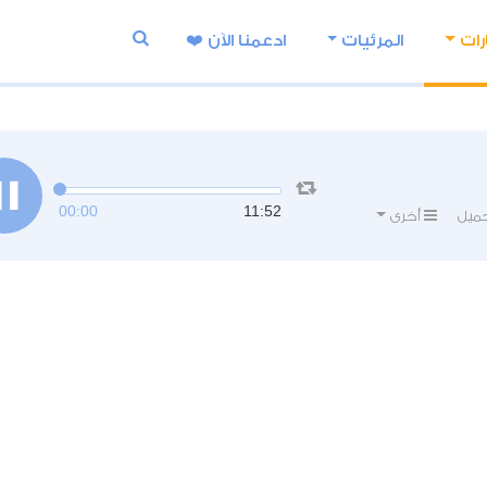
رات
المرئيات
ادعمنا اﻵن ❤️
00:00
11:52
ميل
أخرى