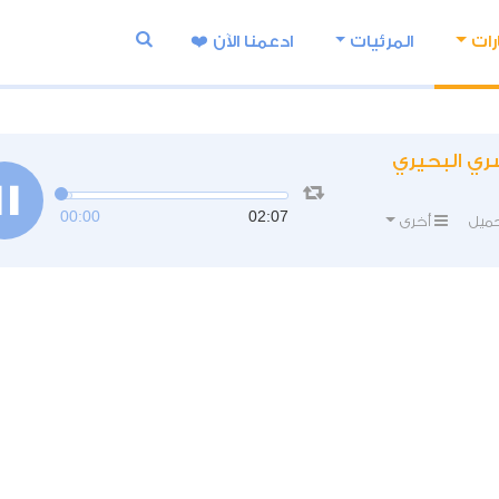
رات
المرئيات
ادعمنا اﻵن ❤️
سري البحيري
00:00
02:07
ميل
أخرى