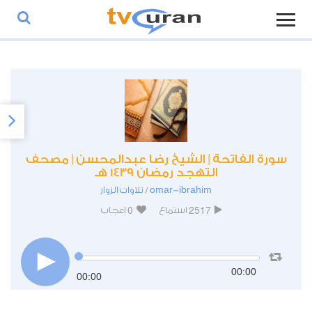
سورة الفاتحة | الشيخ رضا عبدالمحسن | مصحف
التهجد رمضان 1439 هـ
omar-ibrahim
تلاوات الزوار
/
0
2517
استماع
اعجاب
00:00
00:00