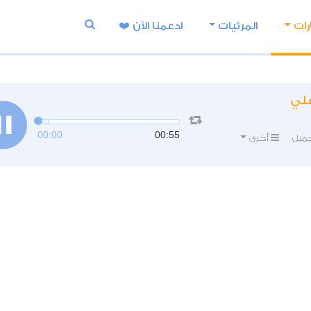
رات
المرئيات
ادعمنا اﻵن ❤️
علي
00:00
00:55
ميل
أخرى