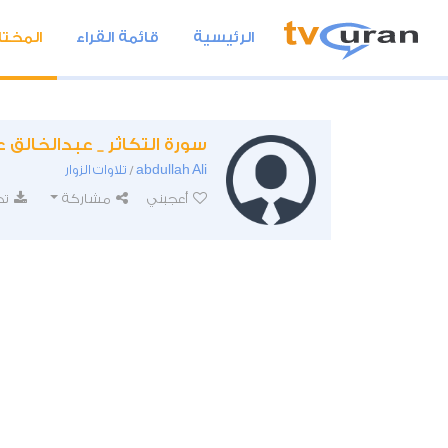
الرئيسية
قائمة القراء
المختا
سورة التكاثر _ عبدالخالق 
abdullah Ali
تلاوات الزوار
/
أعجبني
مشاركة
تح