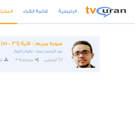
الرئيسية
قائمة القراء
المختا
سورة مريم - الآية [36 - 51]
عبد الرحمن عماد
تلاوات الزوار
/
أعجبني
مشاركة
تح