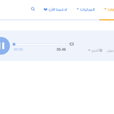
رات
المرئيات
ادعمنا اﻵن ❤️
00:00
05:46
ميل
أخرى