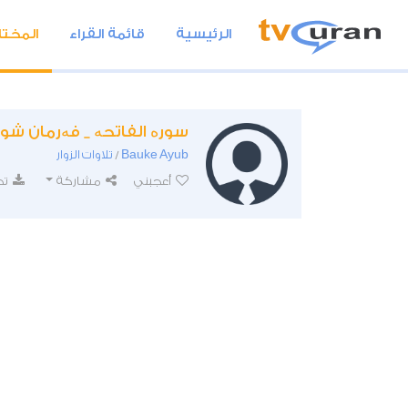
الرئيسية
قائمة القراء
المختا
سورە الفاتحە _ فەرمان شو
Bauke Ayub
تلاوات الزوار
/
أعجبني
مشاركة
تح