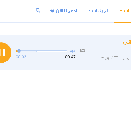
رات
المرئيات
ادعمنا اﻵن ❤️
انى
00:02
00:47
ميل
أخرى