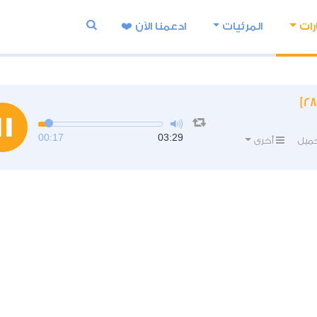
رات
المرئيات
ادعمنا اﻵن ❤️
00:17
03:29
ميل
أخرى