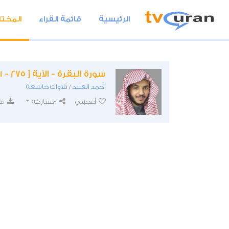
الرئيسية
قائمة القراء
المختا
سورة البقرة - الآية [ 275 - 281]
أحمد العبيد
تلاوات خاشعة
/
أعجبني
مشاركة
تح