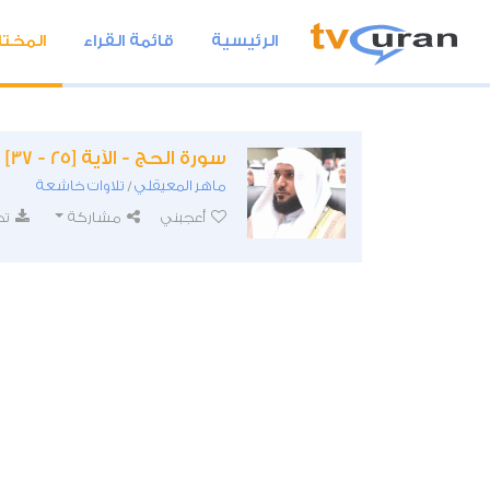
الرئيسية
قائمة القراء
المختا
سورة الحج - الآية [25 - 37]
ماهر المعيقلي
تلاوات خاشعة
/
أعجبني
مشاركة
تح