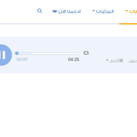
رات
المرئيات
ادعمنا اﻵن ❤️
00:00
04:25
ميل
أخرى