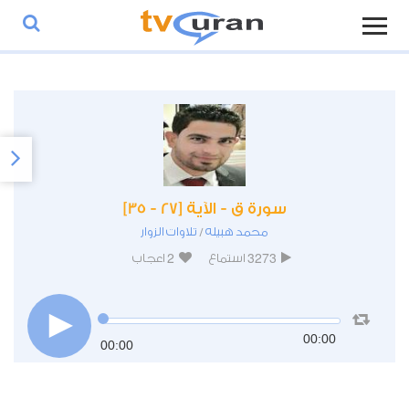
سورة ق - الآية [27 - 35]
محمد هبيله
تلاوات الزوار
/
2
3273
استماع
اعجاب
00:00
00:00