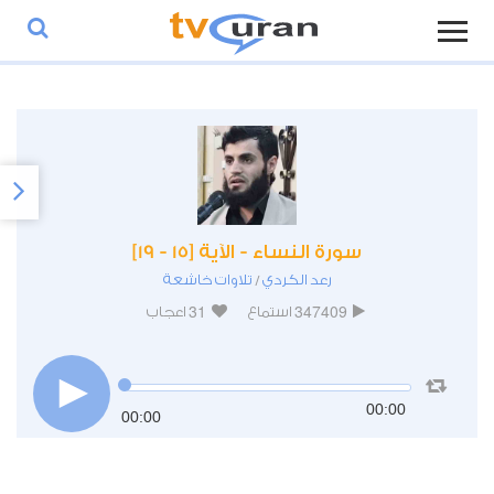
سورة النساء - الآية [15 - 19]
رعد الكردي
تلاوات خاشعة
/
31
347409
استماع
اعجاب
00:00
00:00