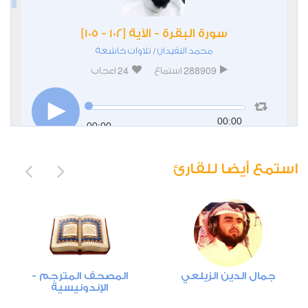
سورة البقرة - الآية [102 - 105]
محمد النقيدان
تلاوات خاشعة
/
24
288909
استماع
اعجاب
00:00
00:00
استمع أيضا للقارئ
سورة يس - الآية [1 - 19]
محمد النقيدان
تلاوات خاشعة
/
جمال الدين الزيلعي
المصحف المترجم -
16
262790
الإندونيسية
استماع
اعجاب