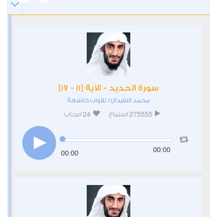
سورة الحديد - الآية [11 - 17]
محمد النقيدان
تلاوات خاشعة
/
24
275555
استماع
اعجاب
00:00
00:00