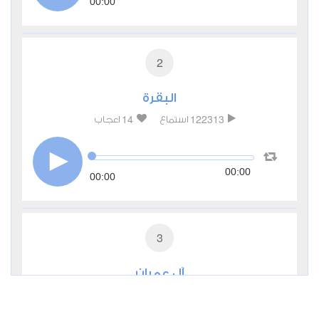
00:00
2
البقرة
14
122313
استماع
اعجاب
00:00
00:00
3
آل عمران
3
31909
استماع
اعجاب