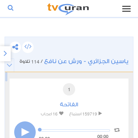
ياسين الجزائري - ورش عن نافع
114
/
تلاوة
1
الفاتحة
16
159719
استماع
اعجاب
00:00