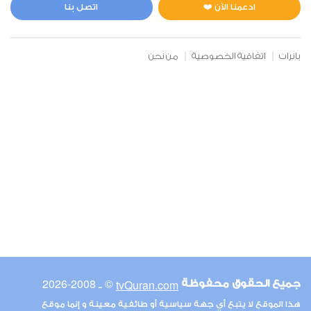
2
18481
استماع
اعجاب
ادعمنا الآن ❤️
اتصل بنا
بانرات
اتفاقية الخصوصية
من نحن
00:00
00:00
6
الأنعام
4
14730
استماع
اعجاب
00:00
00:00
© ـ 2008-2026
tvQuran.com
جميع الحقوق محفوظة
7
هذا الموقع لا يتبع أي جهة سياسية أو طائفية معينة و إنما موقع