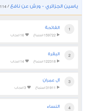
ياسين الجزائري - ورش عن نافع
114
/
الفاتحة
1
16
159722
استماع
اعجاب
البقرة
2
14
122318
استماع
اعجاب
آل عمران
3
3
31911
استماع
اعجاب
النساء
4