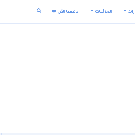
رات
المرئيات
ادعمنا اﻵن ❤️