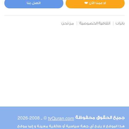
1
5572
استماع
اعجاب
ادعمنا الآن ❤️
اتصل بنا
بانرات
اتفاقية الخصوصية
من نحن
00:00
00:00
6
الأنعام
1
5455
استماع
اعجاب
00:00
00:00
© ـ 2008-2026
tvQuran.com
جميع الحقوق محفوظة
7
هذا الموقع لا يتبع أي جهة سياسية أو طائفية معينة و إنما موقع