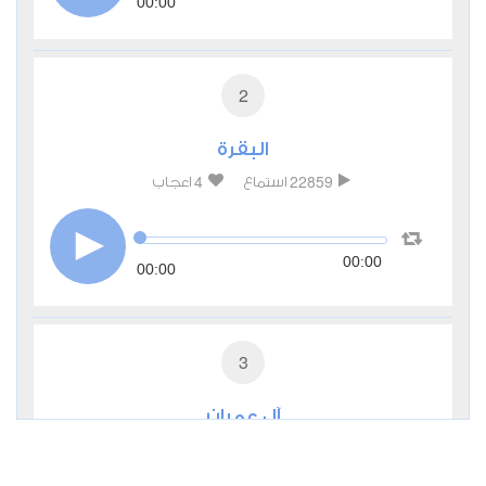
00:00
2
البقرة
4
22859
استماع
اعجاب
00:00
00:00
3
آل عمران
1
8994
استماع
اعجاب