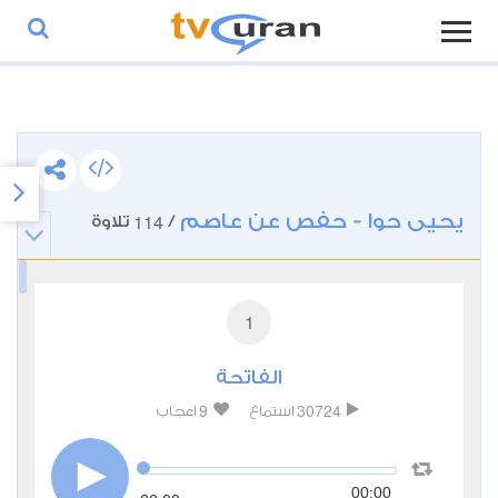
يحيى حوا - حفص عن عاصم
114
/
تلاوة
1
الفاتحة
9
30724
استماع
اعجاب
00:00