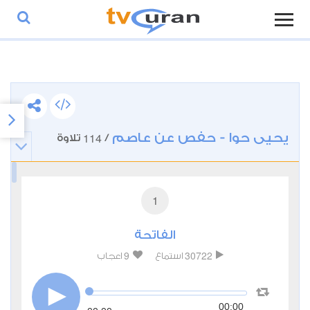
يحيى حوا - حفص عن عاصم
114
/
تلاوة
1
الفاتحة
9
30722
استماع
اعجاب
00:00