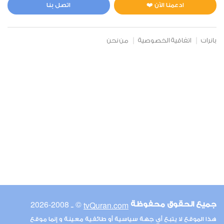
1
5572
استماع
اعجاب
ادعمنا الآن ❤️
اتصل بنا
بانرات
اتفاقية الخصوصية
من نحن
00:00
00:00
6
الأنعام
1
5455
استماع
اعجاب
00:00
00:00
© ـ 2008-2026
tvQuran.com
جميع الحقوق محفوظة
7
هذا الموقع لا يتبع أي جهة سياسية أو طائفية معينة و إنما موقع