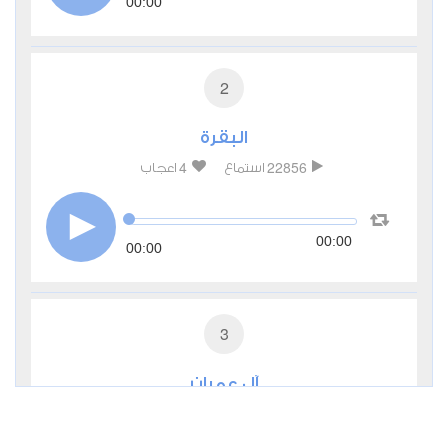
00:00
2
البقرة
4
22856
استماع
اعجاب
00:00
00:00
3
آل عمران
1
8993
استماع
اعجاب