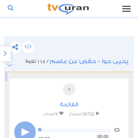
يحيى حوا - حفص عن عاصم
114
/
تلاوة
1
الفاتحة
9
30722
استماع
اعجاب
00:00