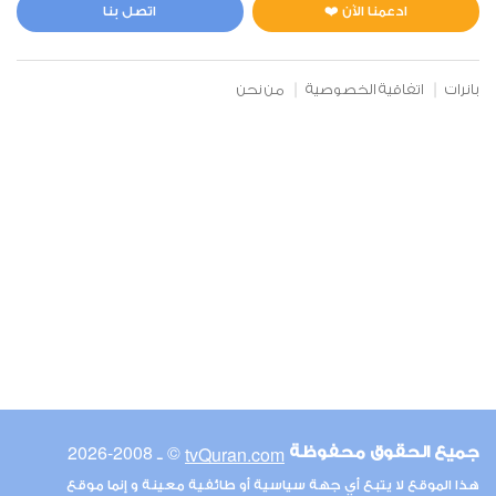
1
5572
استماع
اعجاب
ادعمنا الآن ❤️
اتصل بنا
بانرات
اتفاقية الخصوصية
من نحن
00:00
00:00
6
الأنعام
1
5455
استماع
اعجاب
00:00
00:00
© ـ 2008-2026
tvQuran.com
جميع الحقوق محفوظة
7
هذا الموقع لا يتبع أي جهة سياسية أو طائفية معينة و إنما موقع