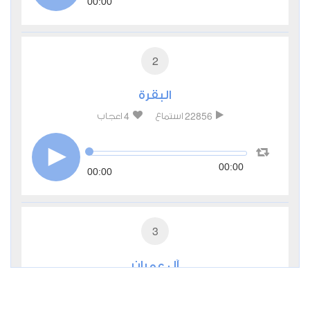
00:00
2
البقرة
4
22856
استماع
اعجاب
00:00
00:00
3
آل عمران
1
8993
استماع
اعجاب