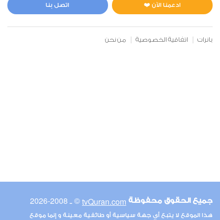
1
5575
استماع
اعجاب
ادعمنا الآن ❤️
اتصل بنا
بانرات
اتفاقية الخصوصية
من نحن
00:00
00:00
6
الأنعام
1
5455
استماع
اعجاب
00:00
00:00
© ـ 2008-2026
tvQuran.com
جميع الحقوق محفوظة
7
هذا الموقع لا يتبع أي جهة سياسية أو طائفية معينة و إنما موقع