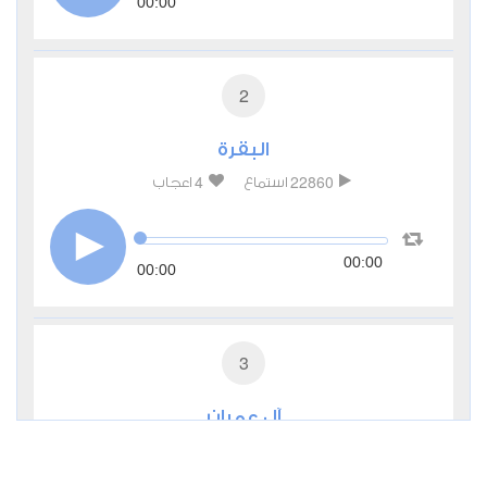
00:00
2
البقرة
4
22860
استماع
اعجاب
00:00
00:00
3
آل عمران
1
8995
استماع
اعجاب