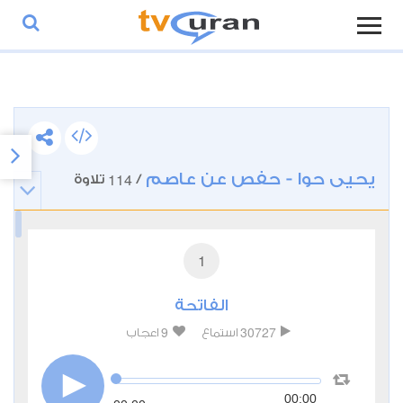
يحيى حوا - حفص عن عاصم
114
/
تلاوة
1
الفاتحة
9
30727
استماع
اعجاب
00:00