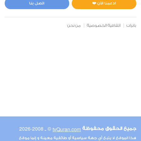
1
5565
استماع
اعجاب
ادعمنا الآن ❤️
اتصل بنا
بانرات
اتفاقية الخصوصية
من نحن
00:00
00:00
6
الأنعام
1
5453
استماع
اعجاب
00:00
00:00
© ـ 2008-2026
tvQuran.com
جميع الحقوق محفوظة
7
هذا الموقع لا يتبع أي جهة سياسية أو طائفية معينة و إنما موقع