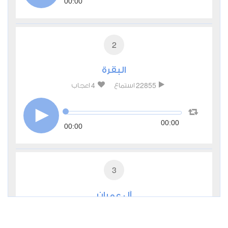
00:00
2
البقرة
4
22855
استماع
اعجاب
00:00
00:00
3
آل عمران
1
8990
استماع
اعجاب