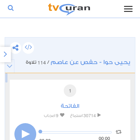
يحيى حوا - حفص عن عاصم
114
/
تلاوة
1
الفاتحة
9
30714
استماع
اعجاب
00:00