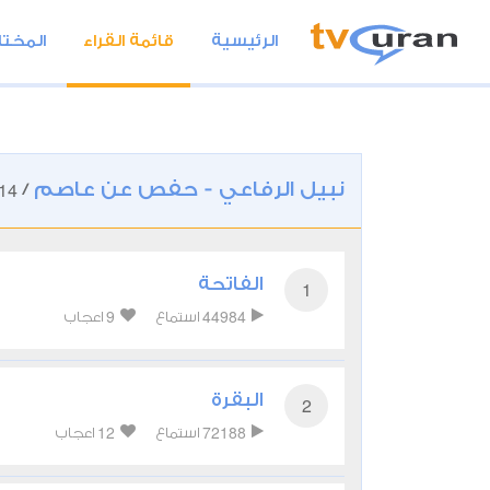
الرئيسية
قائمة القراء
المختا
نبيل الرفاعي - حفص عن عاصم
14
/
الفاتحة
1
9
44984
استماع
اعجاب
البقرة
2
12
72188
استماع
اعجاب