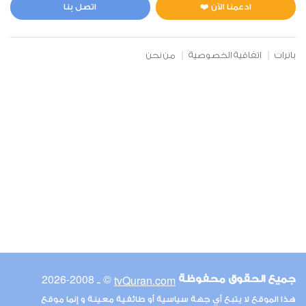
1
19866
استماع
اعجاب
ادعمنا الآن ❤️
اتصل بنا
بانرات
اتفاقية الخصوصية
من نحن
00:00
00:00
6
الأنعام
1
14582
استماع
اعجاب
00:00
00:00
© ـ 2008-2026
tvQuran.com
جميع الحقوق محفوظة
7
هذا الموقع لا يتبع أي جهة سياسية أو طائفية معينة و إنما موقع