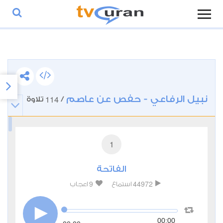
نبيل الرفاعي - حفص عن عاصم
114
/
تلاوة
1
الفاتحة
9
44972
استماع
اعجاب
00:00