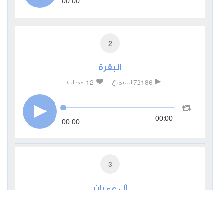
00:00
2
البقرة
12
72186
استماع
اعجاب
00:00
00:00
3
آل عمران
1
17101
استماع
اعجاب