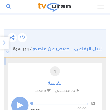
نبيل الرفاعي - حفص عن عاصم
114
/
تلاوة
1
الفاتحة
9
44984
استماع
اعجاب
00:00