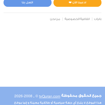
1
19871
استماع
اعجاب
ادعمنا الآن ❤️
اتصل بنا
بانرات
اتفاقية الخصوصية
من نحن
00:00
00:00
6
الأنعام
1
14588
استماع
اعجاب
00:00
00:00
© ـ 2008-2026
tvQuran.com
جميع الحقوق محفوظة
7
هذا الموقع لا يتبع أي جهة سياسية أو طائفية معينة و إنما موقع