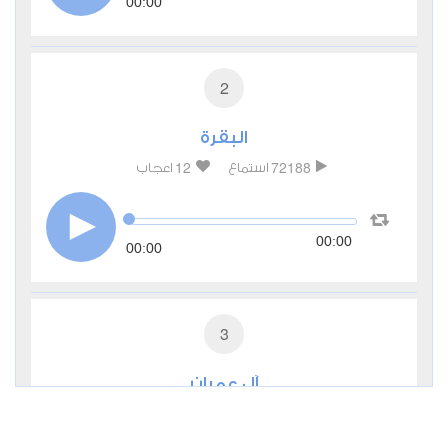
00:00
2
البقرة
12
72188
استماع
اعجاب
00:00
00:00
3
آل عمران
1
17104
استماع
اعجاب