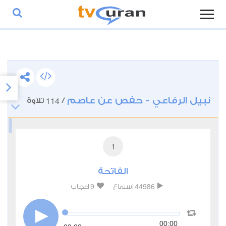
نبيل الرفاعي - حفص عن عاصم
114
/
تلاوة
1
الفاتحة
9
44986
استماع
اعجاب
00:00