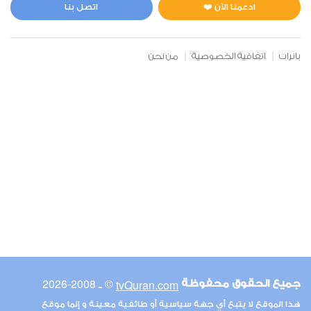
1
19873
استماع
اعجاب
ادعمنا الآن ❤️
اتصل بنا
بانرات
اتفاقية الخصوصية
من نحن
00:00
00:00
6
الأنعام
1
14591
استماع
اعجاب
00:00
00:00
© ـ 2008-2026
tvQuran.com
جميع الحقوق محفوظة
7
هذا الموقع لا يتبع أي جهة سياسية أو طائفية معينة و إنما موقع