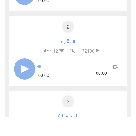
00:00
2
البقرة
12
72190
استماع
اعجاب
00:00
00:00
3
آل عمران
1
17105
استماع
اعجاب