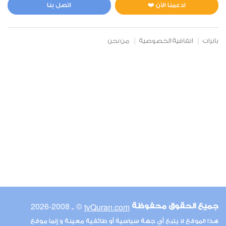
1
19874
استماع
اعجاب
ادعمنا الآن ❤️
اتصل بنا
بانرات
اتفاقية الخصوصية
من نحن
00:00
00:00
6
الأنعام
1
14592
استماع
اعجاب
00:00
00:00
© ـ 2008-2026
tvQuran.com
جميع الحقوق محفوظة
7
هذا الموقع لا يتبع أي جهة سياسية أو طائفية معينة و إنما موقع