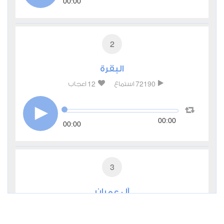
00:00
2
البقرة
12
72190
استماع
اعجاب
00:00
00:00
3
آل عمران
1
17107
استماع
اعجاب