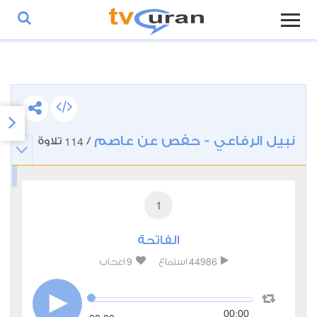
نبيل الرفاعي - حفص عن عاصم
114
/
تلاوة
1
الفاتحة
9
44986
استماع
اعجاب
00:00