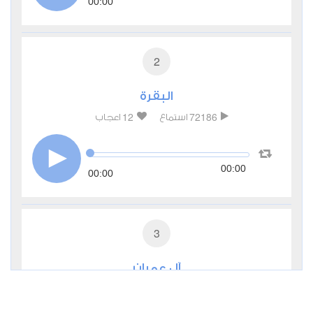
00:00
2
البقرة
12
72186
استماع
اعجاب
00:00
00:00
3
آل عمران
1
17103
استماع
اعجاب