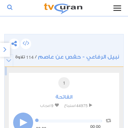
نبيل الرفاعي - حفص عن عاصم
114
/
تلاوة
1
الفاتحة
9
44975
استماع
اعجاب
00:00