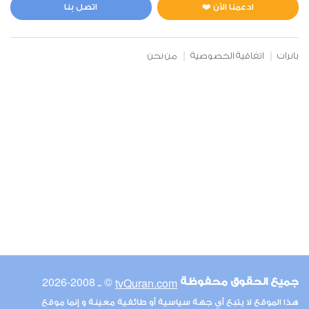
1
19868
استماع
اعجاب
ادعمنا الآن ❤️
اتصل بنا
بانرات
اتفاقية الخصوصية
من نحن
00:00
00:00
6
الأنعام
1
14584
استماع
اعجاب
00:00
00:00
© ـ 2008-2026
tvQuran.com
جميع الحقوق محفوظة
7
هذا الموقع لا يتبع أي جهة سياسية أو طائفية معينة و إنما موقع