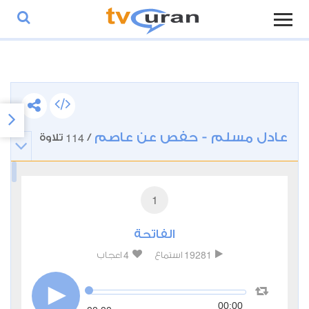
عادل مسلم - حفص عن عاصم
114
/
تلاوة
1
الفاتحة
4
19281
استماع
اعجاب
00:00