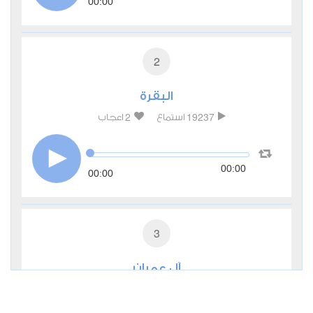
00:00
2
البقرة
2
19237
استماع
اعجاب
00:00
00:00
3
آل عمران
2
7068
استماع
اعجاب