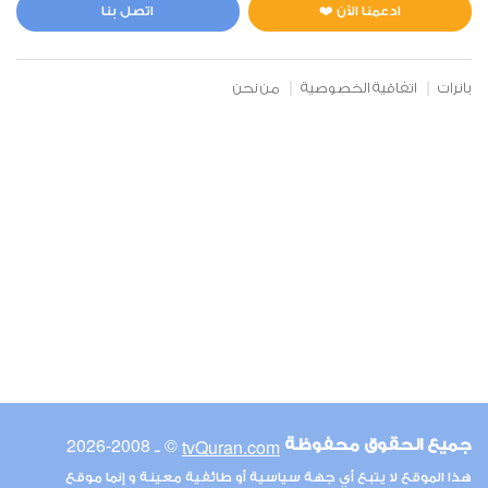
1
5875
استماع
اعجاب
ادعمنا الآن ❤️
اتصل بنا
بانرات
اتفاقية الخصوصية
من نحن
00:00
00:00
6
الأنعام
1
6525
استماع
اعجاب
00:00
00:00
© ـ 2008-2026
tvQuran.com
جميع الحقوق محفوظة
7
هذا الموقع لا يتبع أي جهة سياسية أو طائفية معينة و إنما موقع