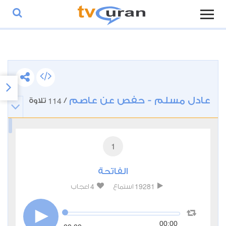
عادل مسلم - حفص عن عاصم
114
/
تلاوة
1
الفاتحة
4
19281
استماع
اعجاب
00:00