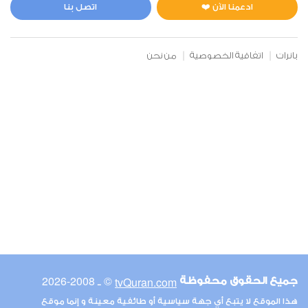
1
5878
استماع
اعجاب
ادعمنا الآن ❤️
اتصل بنا
بانرات
اتفاقية الخصوصية
من نحن
00:00
00:00
6
الأنعام
1
6525
استماع
اعجاب
00:00
00:00
© ـ 2008-2026
tvQuran.com
جميع الحقوق محفوظة
7
هذا الموقع لا يتبع أي جهة سياسية أو طائفية معينة و إنما موقع