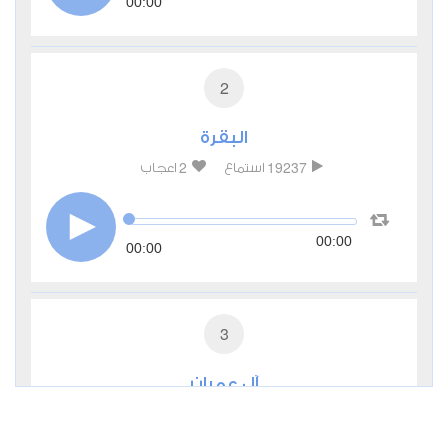
00:00
2
البقرة
2
19237
استماع
اعجاب
00:00
00:00
3
آل عمران
2
7068
استماع
اعجاب