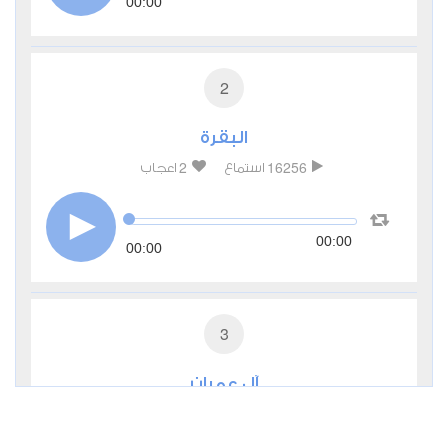
00:00
2
البقرة
2
16256
استماع
اعجاب
00:00
00:00
3
آل عمران
0
7695
استماع
اعجاب