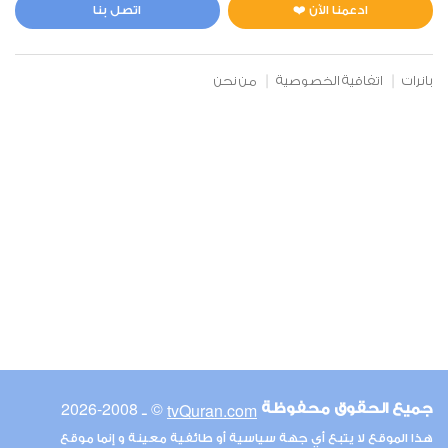
0
5690
استماع
اعجاب
ادعمنا الآن ❤️
اتصل بنا
بانرات
اتفاقية الخصوصية
من نحن
00:00
00:00
6
الأنعام
0
5212
استماع
اعجاب
00:00
00:00
© ـ 2008-2026
tvQuran.com
جميع الحقوق محفوظة
7
هذا الموقع لا يتبع أي جهة سياسية أو طائفية معينة و إنما موقع