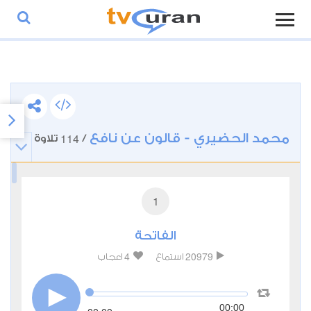
محمد الحضيري - قالون عن نافع
114
/
تلاوة
1
الفاتحة
4
20979
استماع
اعجاب
00:00