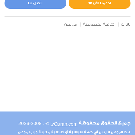
0
5697
استماع
اعجاب
ادعمنا الآن ❤️
اتصل بنا
بانرات
اتفاقية الخصوصية
من نحن
00:00
00:00
6
الأنعام
0
5212
استماع
اعجاب
00:00
00:00
© ـ 2008-2026
tvQuran.com
جميع الحقوق محفوظة
7
هذا الموقع لا يتبع أي جهة سياسية أو طائفية معينة و إنما موقع