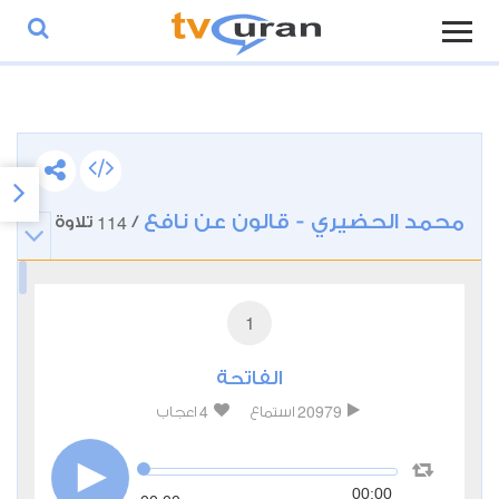
محمد الحضيري - قالون عن نافع
114
/
تلاوة
1
الفاتحة
4
20979
استماع
اعجاب
00:00