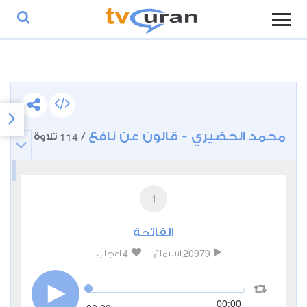
محمد الحضيري - قالون عن نافع
114
/
تلاوة
1
الفاتحة
4
20979
استماع
اعجاب
00:00