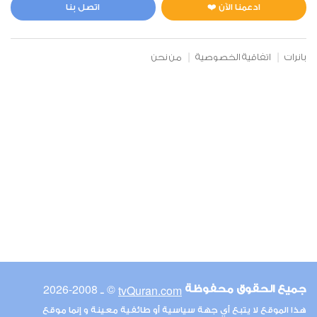
0
5697
استماع
اعجاب
ادعمنا الآن ❤️
اتصل بنا
بانرات
اتفاقية الخصوصية
من نحن
00:00
00:00
6
الأنعام
0
5212
استماع
اعجاب
00:00
00:00
© ـ 2008-2026
tvQuran.com
جميع الحقوق محفوظة
7
هذا الموقع لا يتبع أي جهة سياسية أو طائفية معينة و إنما موقع