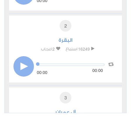
00:00
2
البقرة
2
16249
استماع
اعجاب
00:00
00:00
3
آل عمران
0
7687
استماع
اعجاب