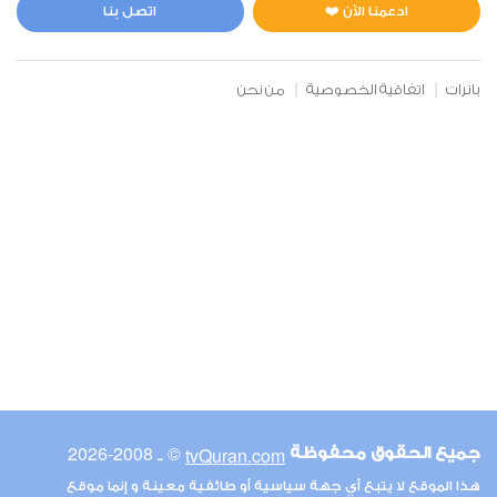
0
5655
استماع
اعجاب
ادعمنا الآن ❤️
اتصل بنا
بانرات
اتفاقية الخصوصية
من نحن
00:00
00:00
6
الأنعام
0
5209
استماع
اعجاب
00:00
00:00
© ـ 2008-2026
tvQuran.com
جميع الحقوق محفوظة
7
هذا الموقع لا يتبع أي جهة سياسية أو طائفية معينة و إنما موقع