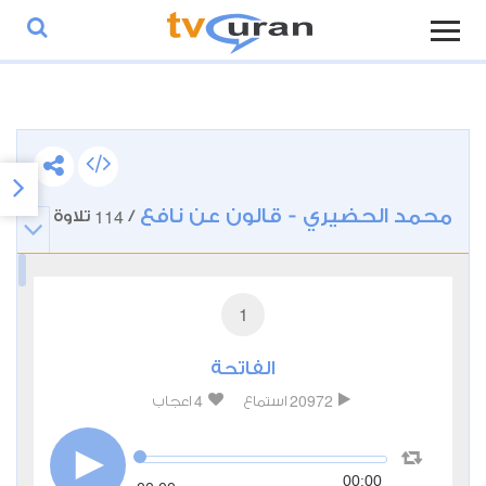
محمد الحضيري - قالون عن نافع
114
/
تلاوة
1
الفاتحة
4
20972
استماع
اعجاب
00:00