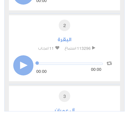
00:00
2
البقرة
11
113296
استماع
اعجاب
00:00
00:00
3
آل عمران
3
46286
استماع
اعجاب