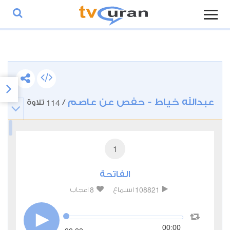
عبدالله خياط - حفص عن عاصم
114
/
تلاوة
1
الفاتحة
8
108821
استماع
اعجاب
00:00