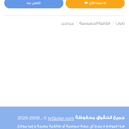
2
25893
استماع
اعجاب
ادعمنا الآن ❤️
اتصل بنا
بانرات
اتفاقية الخصوصية
من نحن
00:00
00:00
6
الأنعام
3
23086
استماع
اعجاب
00:00
00:00
© ـ 2008-2026
tvQuran.com
جميع الحقوق محفوظة
7
هذا الموقع لا يتبع أي جهة سياسية أو طائفية معينة و إنما موقع