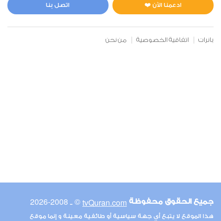
2
25893
استماع
اعجاب
ادعمنا الآن ❤️
اتصل بنا
بانرات
اتفاقية الخصوصية
من نحن
00:00
00:00
6
الأنعام
3
23085
استماع
اعجاب
00:00
00:00
© ـ 2008-2026
tvQuran.com
جميع الحقوق محفوظة
7
هذا الموقع لا يتبع أي جهة سياسية أو طائفية معينة و إنما موقع