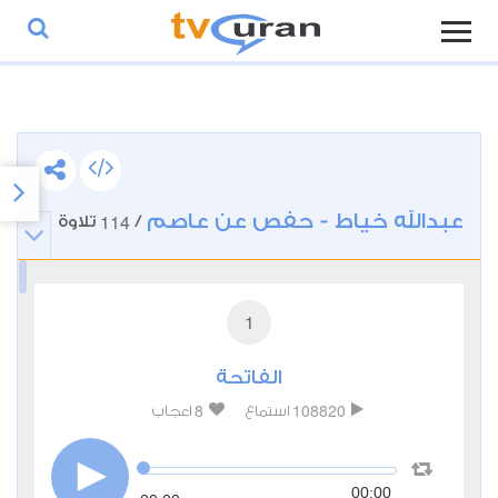
عبدالله خياط - حفص عن عاصم
114
/
تلاوة
1
الفاتحة
8
108820
استماع
اعجاب
00:00