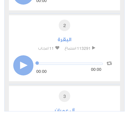
00:00
2
البقرة
11
113291
استماع
اعجاب
00:00
00:00
3
آل عمران
3
46286
استماع
اعجاب