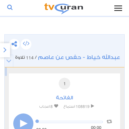
عبدالله خياط - حفص عن عاصم
114
/
تلاوة
1
الفاتحة
8
108819
استماع
اعجاب
00:00