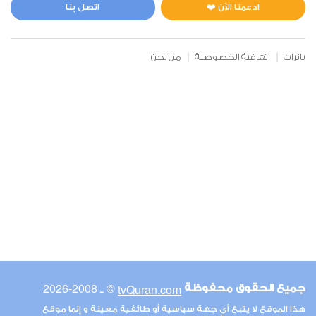
2
25892
استماع
اعجاب
ادعمنا الآن ❤️
اتصل بنا
بانرات
اتفاقية الخصوصية
من نحن
00:00
00:00
6
الأنعام
3
23085
استماع
اعجاب
00:00
00:00
© ـ 2008-2026
tvQuran.com
جميع الحقوق محفوظة
7
هذا الموقع لا يتبع أي جهة سياسية أو طائفية معينة و إنما موقع