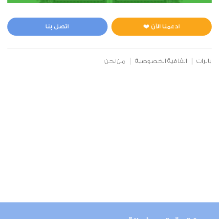
المائدة
1
6459
استماع
اعجاب
ادعمنا الآن ❤️
اتصل بنا
بانرات
اتفاقية الخصوصية
من نحن
00:00
00:00
6
الأنعام
1
6535
استماع
اعجاب
00:00
00:00