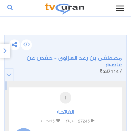
مصطفى بن رعد العزاوي - حفص عن
عاصم
114
/
تلاوة
1
الفاتحة
5
27245
استماع
اعجاب