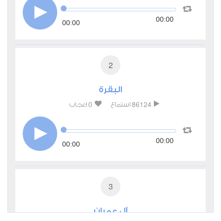
00:00
00:00
2
البقرة
0
86124
استماع
اعجاب
00:00
00:00
3
آل عمران