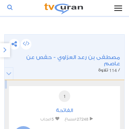
مصطفى بن رعد العزاوي - حفص عن
عاصم
114
/
تلاوة
1
الفاتحة
5
27248
استماع
اعجاب