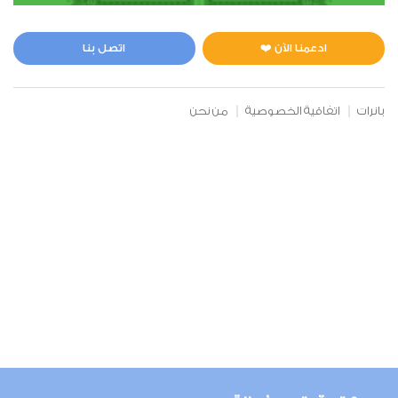
المائدة
1
6459
استماع
اعجاب
ادعمنا الآن ❤️
اتصل بنا
بانرات
اتفاقية الخصوصية
من نحن
00:00
00:00
6
الأنعام
1
6537
استماع
اعجاب
00:00
00:00