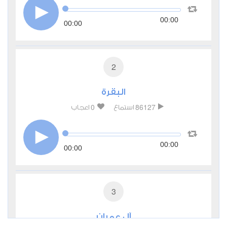
00:00
00:00
2
البقرة
0
86127
استماع
اعجاب
00:00
00:00
3
آل عمران