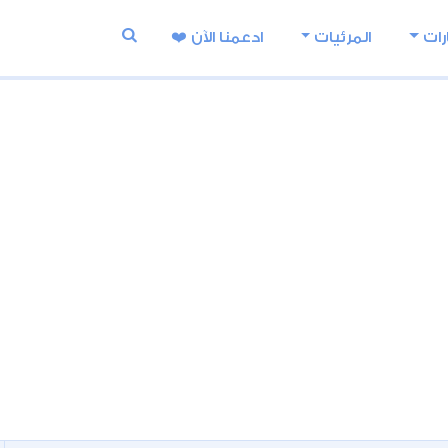
رات
المرئيات
ادعمنا اﻵن ❤️