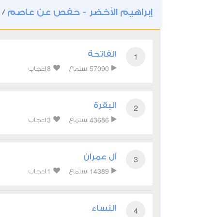
إبراهيم الأخضر - حفص عن عاصم
/
الفاتحة
1
8
57090
استماع
اعجاب
البقرة
2
3
43686
استماع
اعجاب
آل عمران
3
1
14389
استماع
اعجاب
النساء
4