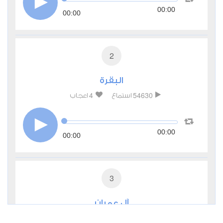
00:00
00:00
2
البقرة
4
54630
استماع
اعجاب
00:00
00:00
3
آل عمران
1
20682
استماع
اعجاب