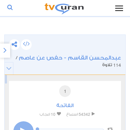
عبدالمحسن القاسم - حفص عن عاصم
/
114
تلاوة
1
الفاتحة
10
54342
استماع
اعجاب