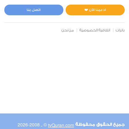
المائدة
1
12467
استماع
اعجاب
ادعمنا الآن ❤️
اتصل بنا
بانرات
اتفاقية الخصوصية
من نحن
00:00
00:00
6
الأنعام
1
11406
استماع
اعجاب
00:00
00:00
© ـ 2008-2026
tvQuran.com
جميع الحقوق محفوظة
7