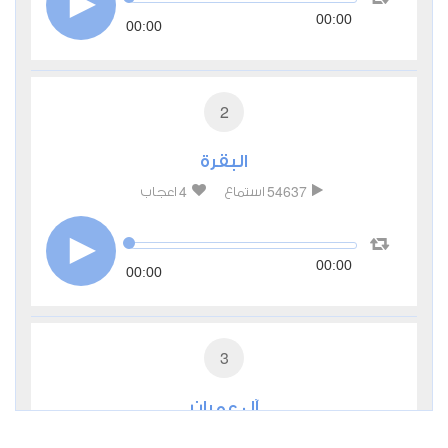
00:00
00:00
2
البقرة
4
54637
استماع
اعجاب
00:00
00:00
3
آل عمران
1
20688
استماع
اعجاب