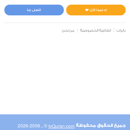
المائدة
1
12493
استماع
اعجاب
ادعمنا الآن ❤️
اتصل بنا
بانرات
اتفاقية الخصوصية
من نحن
00:00
00:00
6
الأنعام
1
11412
استماع
اعجاب
00:00
00:00
© ـ 2008-2026
tvQuran.com
جميع الحقوق محفوظة
7