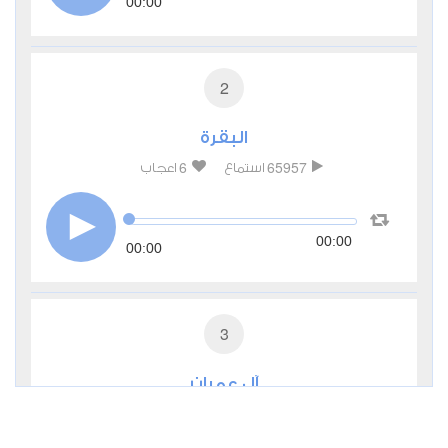
00:00
2
البقرة
6
65957
استماع
اعجاب
00:00
00:00
3
آل عمران
1
20881
استماع
اعجاب