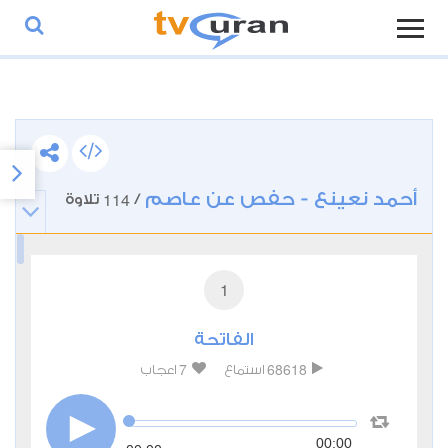
أحمد نعينع - حفص عن عاصم
114
/
تلاوة
1
الفاتحة
7
68618
استماع
اعجاب
00:00