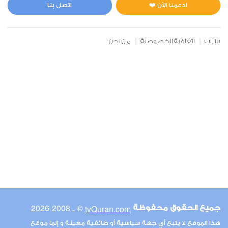
0
11310
استماع
اعجاب
ادعمنا الآن ❤️
اتصل بنا
بانرات
اتفاقية الخصوصية
من نحن
00:00
00:00
6
الأنعام
0
14925
استماع
اعجاب
00:00
00:00
© ـ 2008-2026
tvQuran.com
جميع الحقوق محفوظة
7
هذا الموقع لا يتبع أي جهة سياسية أو طائفية معينة و إنما موقع